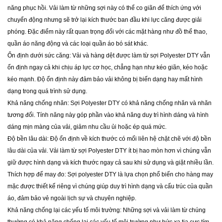
năng phục hồi. Vải làm từ những sợi này có thể co giãn để thích ứng với
chuyển động nhưng sẽ trở lại kích thước ban đầu khi lực căng được giải
phóng. Đặc điểm này rất quan trọng đối với các mặt hàng như đồ thể thao,
quần áo năng động và các loại quần áo bó sát khác.
Ổn định dưới sức căng: Vải và hàng dệt được làm từ sợi Polyester DTY vẫn
ổn định ngay cả khi chịu áp lực cơ học, chẳng hạn như kéo giãn, kéo hoặc
kéo mạnh. Độ ổn định này đảm bảo vải không bị biến dạng hay mất hình
dạng trong quá trình sử dụng.
Khả năng chống nhăn: Sợi Polyester DTY có khả năng chống nhăn và nhăn
tương đối. Tính năng này góp phần vào khả năng duy trì hình dáng và hình
dáng mịn màng của vải, giảm nhu cầu ủi hoặc ép quá mức.
Độ bền lâu dài: Độ ổn định về kích thước có mối liên hệ chặt chẽ với độ bền
lâu dài của vải. Vải làm từ sợi Polyester DTY ít bị hao mòn hơn vì chúng vẫn
giữ được hình dạng và kích thước ngay cả sau khi sử dụng và giặt nhiều lần.
Thích hợp để may đo: Sợi polyester DTY là lựa chọn phổ biến cho hàng may
mặc được thiết kế riêng vì chúng giúp duy trì hình dạng và cấu trúc của quần
áo, đảm bảo vẻ ngoài lịch sự và chuyên nghiệp.
Khả năng chống lại các yếu tố môi trường: Những sợi và vải làm từ chúng