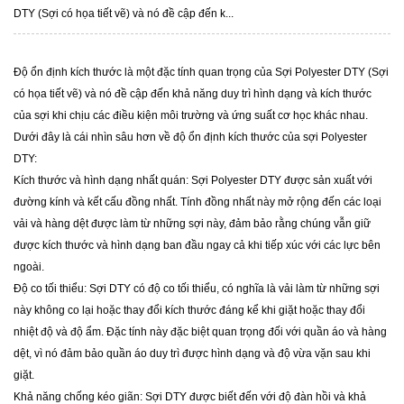
DTY (Sợi có họa tiết vẽ) và nó đề cập đến k...
Độ ổn định kích thước là một đặc tính quan trọng của
Sợi Polyester DTY (Sợi
có họa tiết vẽ)
và nó đề cập đến khả năng duy trì hình dạng và kích thước
của sợi khi chịu các điều kiện môi trường và ứng suất cơ học khác nhau.
Dưới đây là cái nhìn sâu hơn về độ ổn định kích thước của sợi Polyester
DTY:
Kích thước và hình dạng nhất quán: Sợi Polyester DTY được sản xuất với
đường kính và kết cấu đồng nhất. Tính đồng nhất này mở rộng đến các loại
vải và hàng dệt được làm từ những sợi này, đảm bảo rằng chúng vẫn giữ
được kích thước và hình dạng ban đầu ngay cả khi tiếp xúc với các lực bên
ngoài.
Độ co tối thiểu: Sợi DTY có độ co tối thiểu, có nghĩa là vải làm từ những sợi
này không co lại hoặc thay đổi kích thước đáng kể khi giặt hoặc thay đổi
nhiệt độ và độ ẩm. Đặc tính này đặc biệt quan trọng đối với quần áo và hàng
dệt, vì nó đảm bảo quần áo duy trì được hình dạng và độ vừa vặn sau khi
giặt.
Khả năng chống kéo giãn: Sợi DTY được biết đến với độ đàn hồi và khả