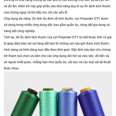
thường có khả năng chống lại các yếu tố môi trường như bức xạ tia cực tím
và độ ẩm. Điện trở này góp phần vào khả năng duy trì sự ổn định kích thước
của chúng ngay cả khi tiếp xúc với các yếu tố.
Ứng dụng đa năng: Do tính ổn định về kích thước, sợi Polyester DTY được
sử dụng trong nhiều ứng dụng dệt, bao gồm quần áo, hàng dệt gia dụng và
hàng dệt công nghiệp.
Tóm lại, độ ổn định kích thước của sợi Polyester DTY là một thuộc tính có giá
trị giúp đảm bảo vải và hàng dệt làm từ những sợi này giữ được kích thước,
hình dạng và hình dáng ban đầu theo thời gian. Đặc tính này làm cho chúng
trở thành lựa chọn ưu tiên cho các ứng dụng đòi hỏi sự vừa vặn, độ bền và
vẻ ngoài nhất quán, chẳng hạn như quần áo, vải bọc và các loại vải kỹ thuật
khác nhau.